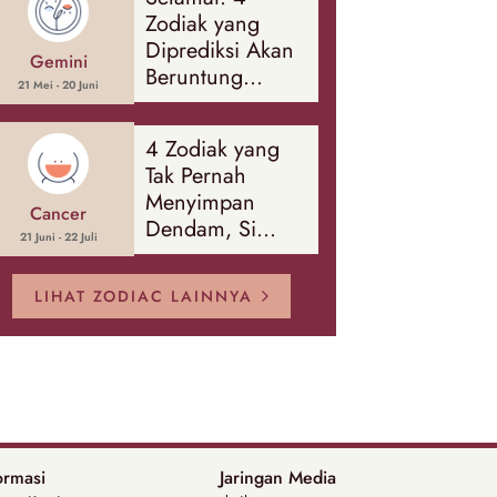
Banyak Hal
Zodiak yang
Diprediksi Akan
Gemini
Beruntung
21 Mei - 20 Juni
Sepanjang
Agustus 2026
4 Zodiak yang
Tak Pernah
Menyimpan
Cancer
Dendam, Si
21 Juni - 22 Juli
Paling Mudah
Memaafkan!
LIHAT ZODIAC LAINNYA
ormasi
Jaringan Media