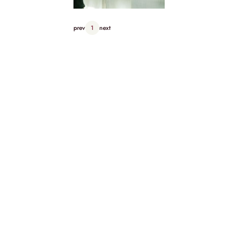
prev
1
next