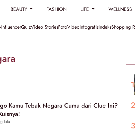
BEAUTY
FASHION
LIFE
WELLNESS
y
Influencer
Quiz
Video Stories
Foto
Video
Infografis
Indeks
Shopping 
gara
ago Kamu Tebak Negara Cuma dari Clue Ini?
Kuisnya!
g lalu