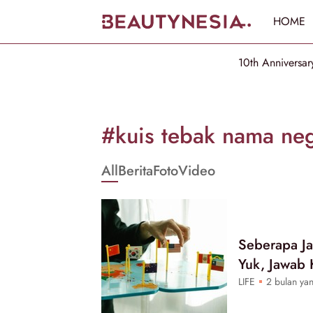
HOME
10th Anniversar
Informasi
[GET_DATA_TITLE]
#kuis tebak nama ne
-
All
Berita
Foto
Video
Beautynesia
Seberapa J
Yuk, Jawab 
LIFE
2 bulan yan