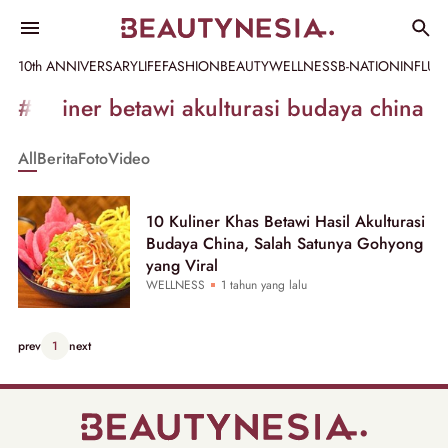
10th ANNIVERSARY
LIFE
FASHION
BEAUTY
WELLNESS
B-NATION
INFLU
Informasi
#kuliner betawi akulturasi budaya china
[GET_DATA_TITLE]
All
Berita
Foto
Video
-
Beautynesia
10 Kuliner Khas Betawi Hasil Akulturasi
Budaya China, Salah Satunya Gohyong
yang Viral
WELLNESS
1 tahun yang lalu
prev
1
next