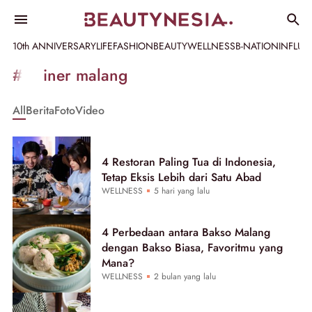
10th ANNIVERSARY
LIFE
FASHION
BEAUTY
WELLNESS
B-NATION
INFLU
Informasi
#kuliner malang
[GET_DATA_TITLE]
All
Berita
Foto
Video
-
Beautynesia
4 Restoran Paling Tua di Indonesia,
Tetap Eksis Lebih dari Satu Abad
WELLNESS
5 hari yang lalu
4 Perbedaan antara Bakso Malang
dengan Bakso Biasa, Favoritmu yang
Mana?
WELLNESS
2 bulan yang lalu