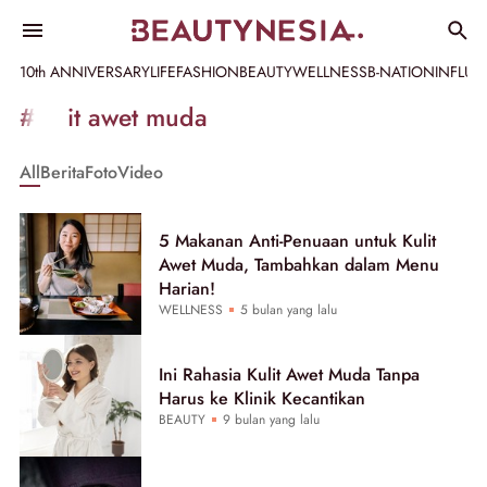
10th ANNIVERSARY
LIFE
FASHION
BEAUTY
WELLNESS
B-NATION
INFLU
Informasi
#kulit awet muda
[GET_DATA_TITLE]
All
Berita
Foto
Video
-
Beautynesia
5 Makanan Anti-Penuaan untuk Kulit
Awet Muda, Tambahkan dalam Menu
Harian!
WELLNESS
5 bulan yang lalu
Ini Rahasia Kulit Awet Muda Tanpa
Harus ke Klinik Kecantikan
BEAUTY
9 bulan yang lalu