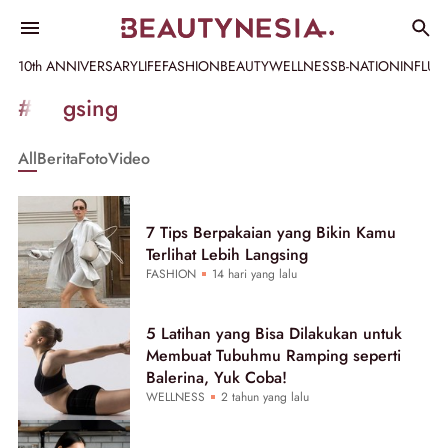
10th ANNIVERSARY
LIFE
FASHION
BEAUTY
WELLNESS
B-NATION
INFLU
Informasi
#langsing
[GET_DATA_TITLE]
All
Berita
Foto
Video
-
Beautynesia
7 Tips Berpakaian yang Bikin Kamu
Terlihat Lebih Langsing
FASHION
14 hari yang lalu
5 Latihan yang Bisa Dilakukan untuk
Membuat Tubuhmu Ramping seperti
Balerina, Yuk Coba!
WELLNESS
2 tahun yang lalu