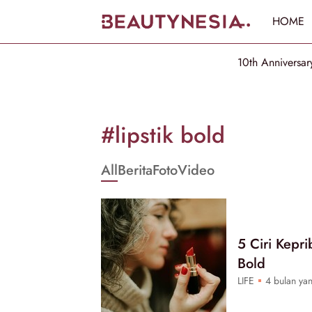
HOME
10th Anniversar
Informasi
[GET_DATA_TITLE]
#lipstik bold
-
All
Berita
Foto
Video
Beautynesia
5 Ciri Kepr
Bold
LIFE
4 bulan yan