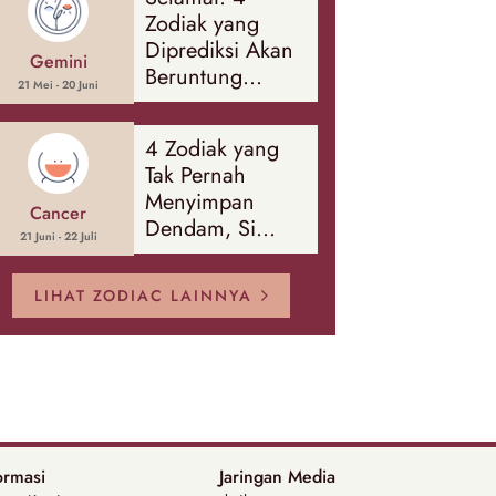
Banyak Hal
Zodiak yang
Diprediksi Akan
Gemini
Beruntung
21 Mei - 20 Juni
Sepanjang
Agustus 2026
4 Zodiak yang
Tak Pernah
Menyimpan
Cancer
Dendam, Si
21 Juni - 22 Juli
Paling Mudah
Memaafkan!
LIHAT ZODIAC LAINNYA
ormasi
Jaringan Media