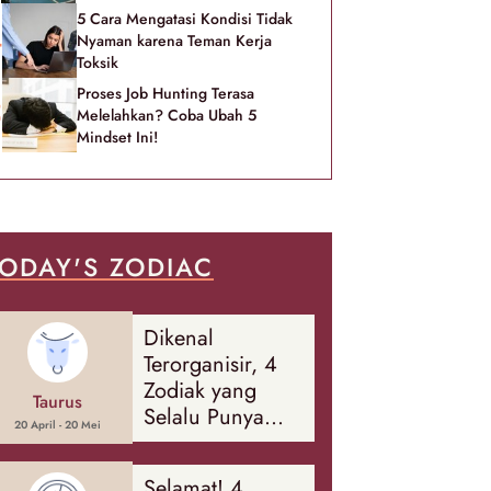
5 Cara Mengatasi Kondisi Tidak
Nyaman karena Teman Kerja
Toksik
Proses Job Hunting Terasa
Melelahkan? Coba Ubah 5
Mindset Ini!
ODAY'S ZODIAC
Dikenal
Terorganisir, 4
Zodiak yang
Taurus
Selalu Punya
20 April - 20 Mei
Rencana
Cadangan Soal
Selamat! 4