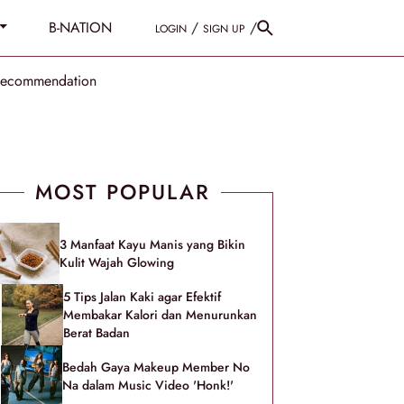
B-NATION
/
/
LOGIN
SIGN UP
Recommendation
MOST POPULAR
3 Manfaat Kayu Manis yang Bikin
Kulit Wajah Glowing
5 Tips Jalan Kaki agar Efektif
Membakar Kalori dan Menurunkan
Berat Badan
Bedah Gaya Makeup Member No
Na dalam Music Video 'Honk!'