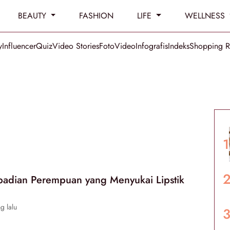
BEAUTY
FASHION
LIFE
WELLNESS
y
Influencer
Quiz
Video Stories
Foto
Video
Infografis
Indeks
Shopping 
ibadian Perempuan yang Menyukai Lipstik
g lalu