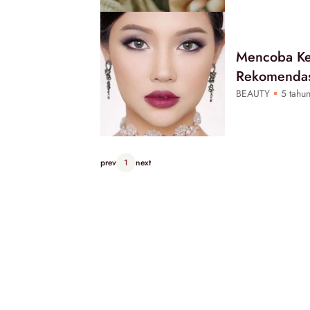
Mencoba Ke
Rekomendas
BEAUTY
5 tahun
prev
1
next