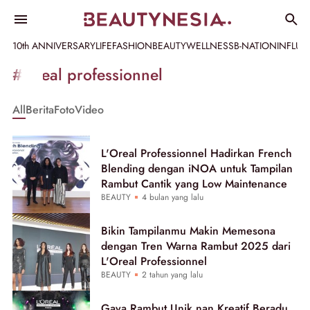
10th ANNIVERSARY
LIFE
FASHION
BEAUTY
WELLNESS
B-NATION
INFLU
Informasi
#loreal professionnel
[GET_DATA_TITLE]
All
Berita
Foto
Video
-
Beautynesia
L'Oreal Professionnel Hadirkan French
Blending dengan iNOA untuk Tampilan
Rambut Cantik yang Low Maintenance
BEAUTY
4 bulan yang lalu
Bikin Tampilanmu Makin Memesona
dengan Tren Warna Rambut 2025 dari
L'Oreal Professionnel
BEAUTY
2 tahun yang lalu
Gaya Rambut Unik nan Kreatif Beradu