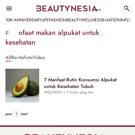
10th ANNIVERSARY
LIFE
FASHION
BEAUTY
WELLNESS
B-NATION
INFLU
Informasi
#manfaat makan alpukat untuk
[GET_DATA_TITLE]
kesehatan
-
All
Berita
Foto
Video
Beautynesia
7 Manfaat Rutin Konsumsi Alpukat
untuk Kesehatan Tubuh
WELLNESS
2 bulan yang lalu
prev
1
next