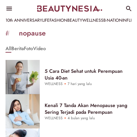
10th ANNIVERSARY
LIFE
FASHION
BEAUTY
WELLNESS
B-NATION
INFLU
Informasi
#menopause
[GET_DATA_TITLE]
All
Berita
Foto
Video
-
Beautynesia
5 Cara Diet Sehat untuk Perempuan
Usia 40-an
WELLNESS
7 hari yang lalu
Kenali 7 Tanda Akan Menopause yang
Sering Terjadi pada Perempuan
WELLNESS
4 bulan yang lalu