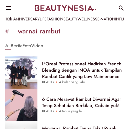
10th ANNIVERSARY
LIFE
FASHION
BEAUTY
WELLNESS
B-NATION
INFLU
Informasi
#mewarnai rambut
[GET_DATA_TITLE]
All
Berita
Foto
Video
-
Beautynesia
L'Oreal Professionnel Hadirkan French
Blending dengan iNOA untuk Tampilan
Rambut Cantik yang Low Maintenance
BEAUTY
4 bulan yang lalu
6 Cara Merawat Rambut Diwarnai Agar
Tetap Sehat dan Berkilau, Cobain yuk!
BEAUTY
4 tahun yang lalu
Mewarnai Rambut Tanpa Takut Rusak,