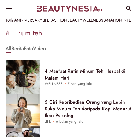
10th ANNIVERSARY
LIFE
FASHION
BEAUTY
WELLNESS
B-NATION
INFLU
Informasi
#minum teh
[GET_DATA_TITLE]
All
Berita
Foto
Video
-
Beautynesia
4 Manfaat Rutin Minum Teh Herbal di
Malam Hari
WELLNESS
7 hari yang lalu
5 Ciri Kepribadian Orang yang Lebih
Suka Minum Teh daripada Kopi Menurut
Ilmu Psikologi
LIFE
6 bulan yang lalu