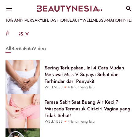
10th ANNIVERSARY
LIFE
FASHION
BEAUTY
WELLNESS
B-NATION
INFLU
Informasi
#miss v
[GET_DATA_TITLE]
All
Berita
Foto
Video
-
Beautynesia
Sering Terlupakan, Ini 4 Cara Mudah
Merawat Miss V Supaya Sehat dan
Terhindar dari Penyakit
WELLNESS
4 tahun yang lalu
Terasa Sakit Saat Buang Air Kecil?
Waspada Termasuk Ciri-ciri Vagina yang
Tidak Sehat!
WELLNESS
4 tahun yang lalu