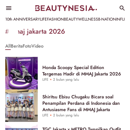
10th ANNIVERSARY
LIFE
FASHION
BEAUTY
WELLNESS
B-NATION
INFLU
Informasi
#mmaj jakarta 2026
[GET_DATA_TITLE]
All
Berita
Foto
Video
-
Beautynesia
Honda Scoopy Special Edition
Tergemas Hadir di MMAJ Jakarta 2026
LIFE
2 bulan yang lalu
Shiritsu Ebisu Chugaku Bicara soal
Penampilan Perdana di Indonesia dan
Antusiasme Fans di MMAJ Jakarta
LIFE
2 bulan yang lalu
TGC Jakarta x METRO Tampilkan Outfit