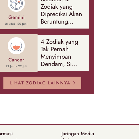
Banyak Hal
Zodiak yang
Diprediksi Akan
Gemini
Beruntung
21 Mei - 20 Juni
Sepanjang
Agustus 2026
4 Zodiak yang
Tak Pernah
Menyimpan
Cancer
Dendam, Si
21 Juni - 22 Juli
Paling Mudah
Memaafkan!
LIHAT ZODIAC LAINNYA
ormasi
Jaringan Media