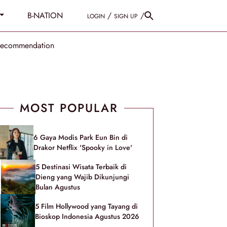
B-NATION
/
/
LOGIN
SIGN UP
Recommendation
MOST POPULAR
6 Gaya Modis Park Eun Bin di
Drakor Netflix 'Spooky in Love'
5 Destinasi Wisata Terbaik di
Dieng yang Wajib Dikunjungi
Bulan Agustus
5 Film Hollywood yang Tayang di
Bioskop Indonesia Agustus 2026