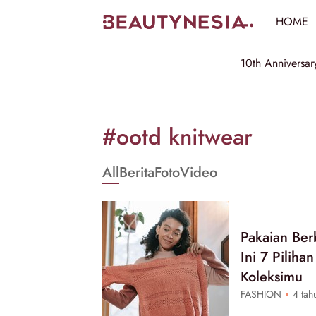
HOME
10th Anniversar
Informasi
[GET_DATA_TITLE]
#ootd knitwear
-
All
Berita
Foto
Video
Beautynesia
Pakaian Ber
Ini 7 Piliha
Koleksimu
FASHION
4 tahu