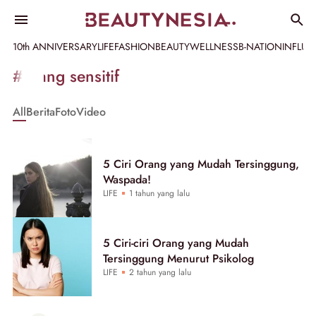
10th ANNIVERSARY
LIFE
FASHION
BEAUTY
WELLNESS
B-NATION
INFLU
Informasi
#orang sensitif
[GET_DATA_TITLE]
All
Berita
Foto
Video
-
Beautynesia
5 Ciri Orang yang Mudah Tersinggung,
Waspada!
LIFE
1 tahun yang lalu
5 Ciri-ciri Orang yang Mudah
Tersinggung Menurut Psikolog
LIFE
2 tahun yang lalu