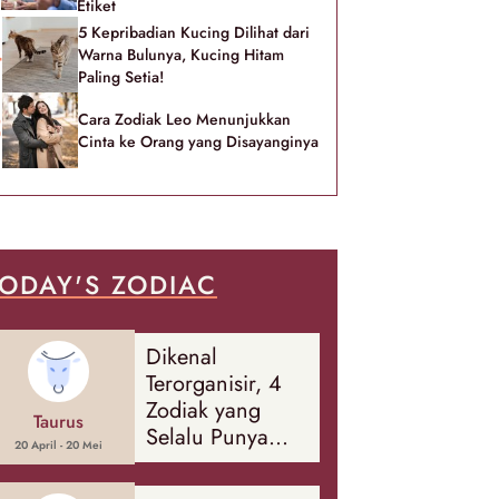
Etiket
5 Kepribadian Kucing Dilihat dari
Warna Bulunya, Kucing Hitam
Paling Setia!
Cara Zodiak Leo Menunjukkan
Cinta ke Orang yang Disayanginya
ODAY'S ZODIAC
Dikenal
Terorganisir, 4
Zodiak yang
Taurus
Selalu Punya
20 April - 20 Mei
Rencana
Cadangan Soal