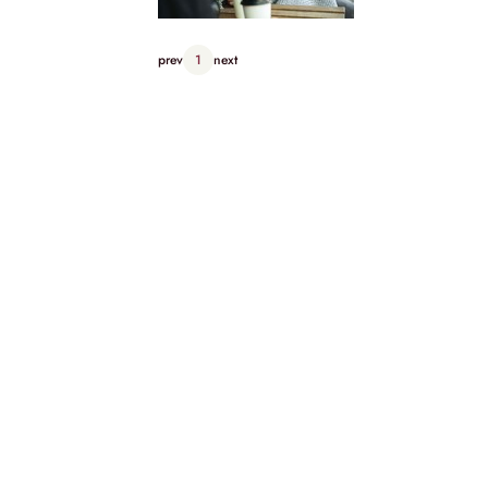
prev
1
next