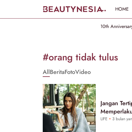
HOME
10th Anniversar
Informasi
[GET_DATA_TITLE]
#orang tidak tulus
-
All
Berita
Foto
Video
Beautynesia
Jangan Terti
Memperlaku
LIFE
3 bulan yan