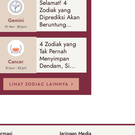
Selamat! 4
Banyak Hal
Zodiak yang
Diprediksi Akan
Gemini
Beruntung
21 Mei - 20 Juni
Sepanjang
Agustus 2026
4 Zodiak yang
Tak Pernah
Menyimpan
Cancer
Dendam, Si
21 Juni - 22 Juli
Paling Mudah
Memaafkan!
LIHAT ZODIAC LAINNYA
ormasi
Jaringan Media