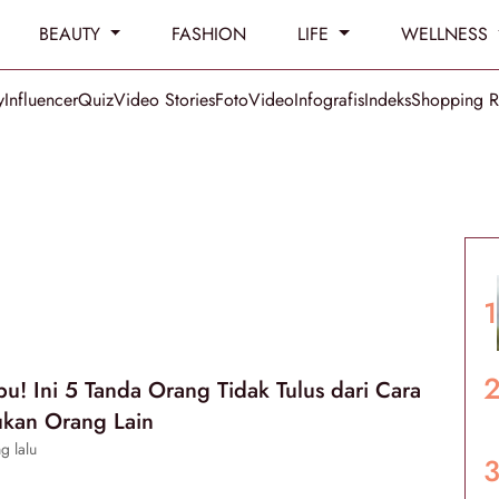
BEAUTY
FASHION
LIFE
WELLNESS
y
Influencer
Quiz
Video Stories
Foto
Video
Infografis
Indeks
Shopping 
pu! Ini 5 Tanda Orang Tidak Tulus dari Cara
kan Orang Lain
g lalu