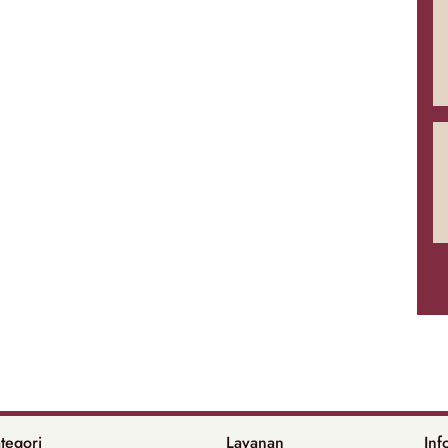
tegori
Layanan
Inf