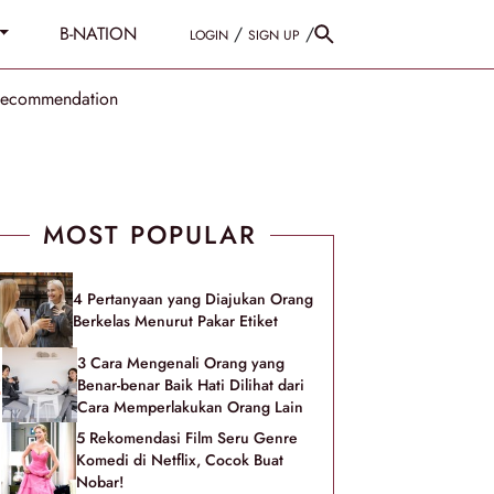
B-NATION
/
/
LOGIN
SIGN UP
Recommendation
MOST POPULAR
4 Pertanyaan yang Diajukan Orang
Berkelas Menurut Pakar Etiket
3 Cara Mengenali Orang yang
Benar-benar Baik Hati Dilihat dari
Cara Memperlakukan Orang Lain
5 Rekomendasi Film Seru Genre
Komedi di Netflix, Cocok Buat
Nobar!