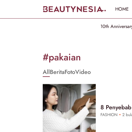
HOME
10th Anniversar
Informasi
[GET_DATA_TITLE]
#pakaian
-
All
Berita
Foto
Video
Beautynesia
8 Penyebab 
FASHION
2 bula