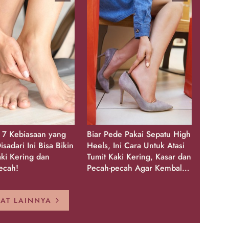
, 7 Kebiasaan yang
Biar Pede Pakai Sepatu High
isadari Ini Bisa Bikin
Heels, Ini Cara Untuk Atasi
aki Kering dan
Tumit Kaki Kering, Kasar dan
ecah!
Pecah-pecah Agar Kembali
Glowing
HAT LAINNYA