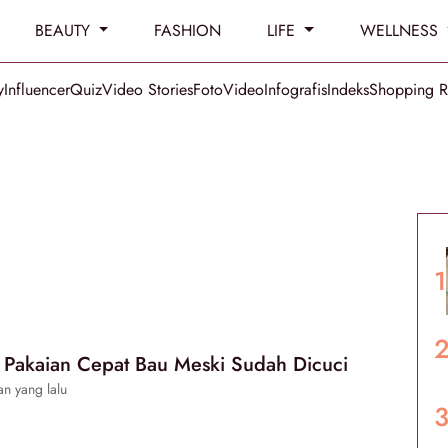
BEAUTY
FASHION
LIFE
WELLNESS
y
Influencer
Quiz
Video Stories
Foto
Video
Infografis
Indeks
Shopping 
Pakaian Cepat Bau Meski Sudah Dicuci
n yang lalu