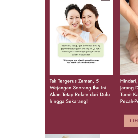
Tak Tergerus Zaman, 5
Hindari
Wejangan Seorang Ibu Ini
Jarang D
Akan Tetap Relate dari Dulu
Tumit K
hingga Sekarang!
Pecah-P
LI