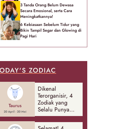
3 Tanda Orang Belum Dewasa
Secara Emosional, serta Cara
Meningkatkannya!
6 Kebiasaan Sebelum Tidur yang
Bikin Tampil Segar dan Glowing di
Pagi Hari
ODAY'S ZODIAC
Dikenal
Terorganisir, 4
Zodiak yang
Taurus
Selalu Punya
20 April - 20 Mei
Rencana
Cadangan Soal
Selamat! 4