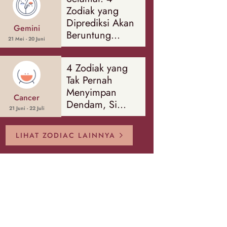
Banyak Hal
Zodiak yang
Diprediksi Akan
Gemini
Beruntung
21 Mei - 20 Juni
Sepanjang
Agustus 2026
4 Zodiak yang
Tak Pernah
Menyimpan
Cancer
Dendam, Si
21 Juni - 22 Juli
Paling Mudah
Memaafkan!
LIHAT ZODIAC LAINNYA