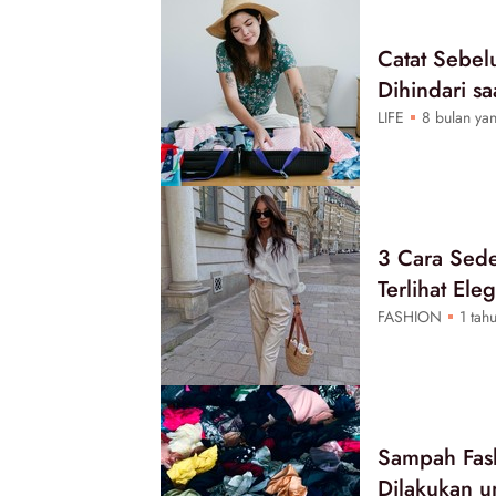
Catat Sebel
Dihindari s
LIFE
8 bulan yan
3 Cara Sed
Terlihat Ele
FASHION
1 tahu
Sampah Fash
Dilakukan 