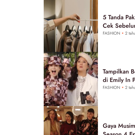
5 Tanda Pak
Cek Sebelu
FASHION
2 tahu
Tampilkan B
di Emily In
FASHION
2 tahu
Gaya Musim 
Season 4 Ep