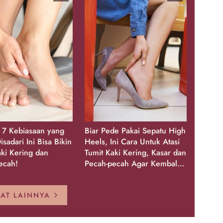
, 7 Kebiasaan yang
Biar Pede Pakai Sepatu High
isadari Ini Bisa Bikin
Heels, Ini Cara Untuk Atasi
aki Kering dan
Tumit Kaki Kering, Kasar dan
ecah!
Pecah-pecah Agar Kembali
Glowing
HAT LAINNYA