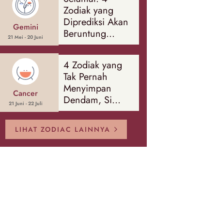
Banyak Hal
Zodiak yang
Diprediksi Akan
Gemini
Beruntung
21 Mei - 20 Juni
Sepanjang
Agustus 2026
4 Zodiak yang
Tak Pernah
Menyimpan
Cancer
Dendam, Si
21 Juni - 22 Juli
Paling Mudah
Memaafkan!
LIHAT ZODIAC LAINNYA