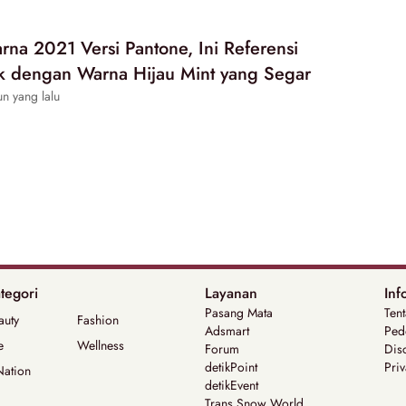
rna 2021 Versi Pantone, Ini Referensi
k dengan Warna Hijau Mint yang Segar
n yang lalu
tegori
Layanan
Inf
Pasang Mata
Ten
auty
Fashion
Adsmart
Ped
e
Wellness
Forum
Dis
detikPoint
Priv
Nation
detikEvent
Trans Snow World