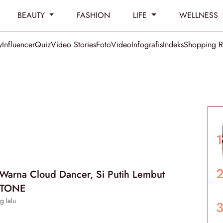
BEAUTY
FASHION
LIFE
WELLNESS
y
Influencer
Quiz
Video Stories
Foto
Video
Infografis
Indeks
Shopping 
 Warna Cloud Dancer, Si Putih Lembut
NTONE
g lalu