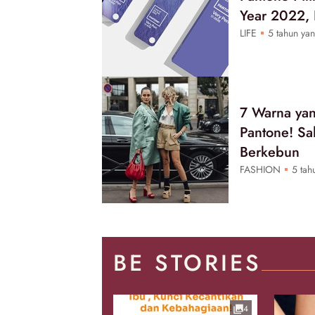
Year 2022, I
LIFE
5 tahun yan
7 Warna yan
Pantone! Sa
Berkebun
FASHION
5 tahu
BE STORIES
4