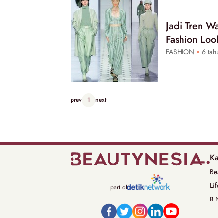
Jadi Tren Wa
Fashion Loo
FASHION
6 tahu
prev
1
next
Ka
Be
Lif
part of
B-