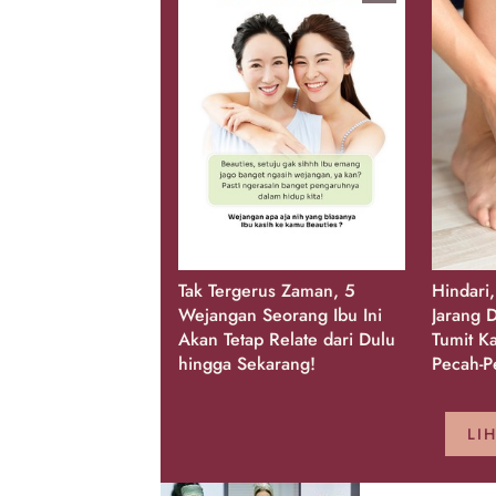
Tak Tergerus Zaman, 5
Hindari
Wejangan Seorang Ibu Ini
Jarang D
Akan Tetap Relate dari Dulu
Tumit K
hingga Sekarang!
Pecah-P
LI