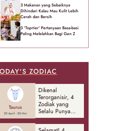
3 Makanan yang Sebaiknya
Dihindari Kalau Mau Kulit Lebih
Cerah dan Bersih
3 'Top-tier' Pertanyaan Basa-basi
Paling Melelahkan Bagi Gen Z
ODAY'S ZODIAC
Dikenal
Terorganisir, 4
Zodiak yang
Taurus
Selalu Punya
20 April - 20 Mei
Rencana
Cadangan Soal
Selamat! 4