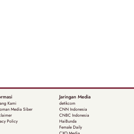
ormasi
Jaringan Media
tang Kami
detikcom
oman Media Siber
CNN Indonesia
claimer
CNBC Indonesia
acy Policy
HaiBunda
Female Daily
CXO Media