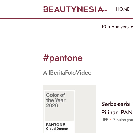
HOME
10th Anniversar
Informasi
[GET_DATA_TITLE]
#pantone
-
All
Berita
Foto
Video
Beautynesia
Serba-serbi
Pilihan PA
LIFE
7 bulan yan