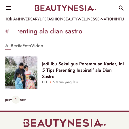
10th ANNIVERSARY
LIFE
FASHION
BEAUTY
WELLNESS
B-NATION
INFLU
Informasi
#parenting ala dian sastro
[GET_DATA_TITLE]
All
Berita
Foto
Video
-
Beautynesia
Jadi Ibu Sekaligus Perempuan Karier, Ini
5 Tips Parenting Inspiratif ala Dian
Sastro
LIFE
5 tahun yang lalu
prev
1
next