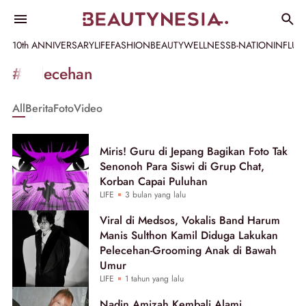
10th ANNIVERSARY
LIFE
FASHION
BEAUTY
WELLNESS
B-NATION
INFLU
Informasi
#pelecehan
[GET_DATA_TITLE]
All
Berita
Foto
Video
-
Beautynesia
Miris! Guru di Jepang Bagikan Foto Tak
Senonoh Para Siswi di Grup Chat,
Korban Capai Puluhan
LIFE
3 bulan yang lalu
Viral di Medsos, Vokalis Band Harum
Manis Sulthon Kamil Diduga Lakukan
Pelecehan-Grooming Anak di Bawah
Umur
LIFE
1 tahun yang lalu
Nadin Amizah Kembali Alami