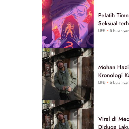
Pelatih Tim
Seksual ter
LIFE
5 bulan yan
Mohan Hazia
Kronologi K
LIFE
6 bulan yan
Viral di Me
Diduga Lak