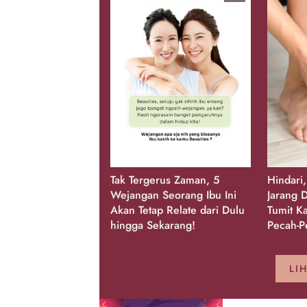
Tak Tergerus Zaman, 5
Hindari
Wejangan Seorang Ibu Ini
Jarang D
Akan Tetap Relate dari Dulu
Tumit K
hingga Sekarang!
Pecah-P
LI