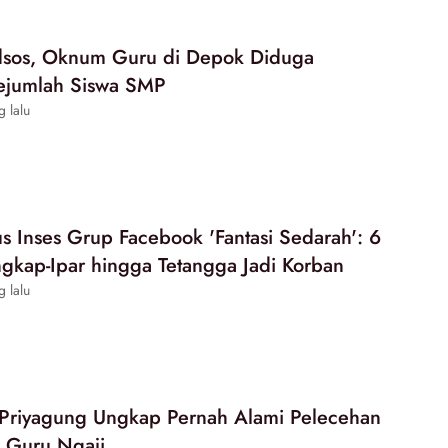
edsos, Oknum Guru di Depok Diduga
ejumlah Siswa SMP
g lalu
s Inses Grup Facebook 'Fantasi Sedarah': 6
ngkap-Ipar hingga Tetangga Jadi Korban
g lalu
 Priyagung Ungkap Pernah Alami Pelecehan
i Guru Ngaji