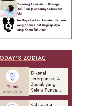
Mending Tidur atau Olahraga
Dulu? Ini Jawabannya Menurut
Ahli
Tes Kepribadian: Gambar Pertama
yang Kamu Lihat Ungkap Apa
yang Kamu Takutkan
ODAY'S ZODIAC
Dikenal
Terorganisir, 4
Zodiak yang
Taurus
Selalu Punya
20 April - 20 Mei
Rencana
Cadangan Soal
Selamat! 4