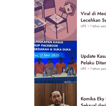
Viral di M
Lecehkan S
LIFE
1 tahun yan
Update Kasu
Pelaku Dita
LIFE
1 tahun yan
Komika Eky
Seksual dar