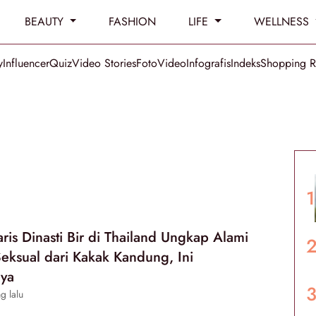
BEAUTY
FASHION
LIFE
WELLNESS
y
Influencer
Quiz
Video Stories
Foto
Video
Infografis
Indeks
Shopping 
is Dinasti Bir di Thailand Ungkap Alami
eksual dari Kakak Kandung, Ini
ya
g lalu