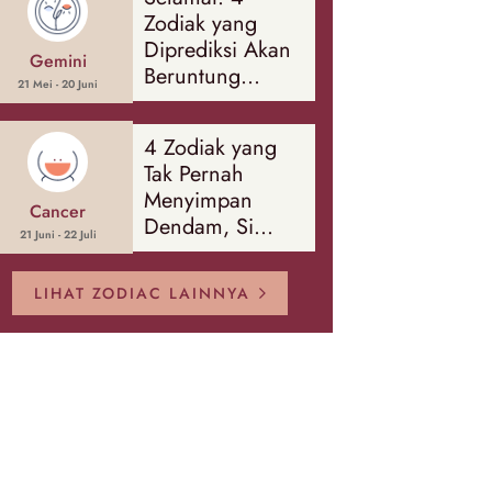
Banyak Hal
Zodiak yang
Diprediksi Akan
Gemini
Beruntung
21 Mei - 20 Juni
Sepanjang
Agustus 2026
4 Zodiak yang
Tak Pernah
Menyimpan
Cancer
Dendam, Si
21 Juni - 22 Juli
Paling Mudah
Memaafkan!
LIHAT ZODIAC LAINNYA