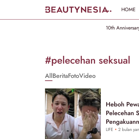
HOME
10th Anniversar
Informasi
[GET_DATA_TITLE]
#pelecehan seksual
-
All
Berita
Foto
Video
Beautynesia
Heboh Pewar
Pelecehan S
Pengakuann
LIFE
2 bulan yan