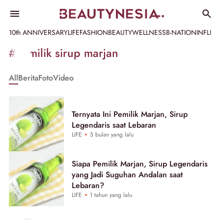
10th ANNIVERSARY
LIFE
FASHION
BEAUTY
WELLNESS
B-NATION
INFLU
Informasi
#pemilik sirup marjan
[GET_DATA_TITLE]
All
Berita
Foto
Video
-
Beautynesia
Ternyata Ini Pemilik Marjan, Sirup
Legendaris saat Lebaran
LIFE
5 bulan yang lalu
Siapa Pemilik Marjan, Sirup Legendaris
yang Jadi Suguhan Andalan saat
Lebaran?
LIFE
1 tahun yang lalu