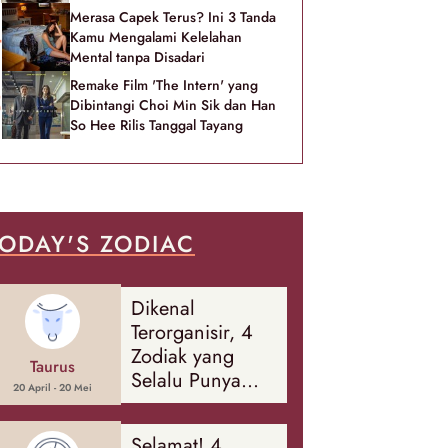
Merasa Capek Terus? Ini 3 Tanda
Kamu Mengalami Kelelahan
Mental tanpa Disadari
Remake Film 'The Intern' yang
Dibintangi Choi Min Sik dan Han
So Hee Rilis Tanggal Tayang
ODAY'S ZODIAC
Dikenal
Terorganisir, 4
Zodiak yang
Taurus
Selalu Punya
20 April - 20 Mei
Rencana
Cadangan Soal
Selamat! 4