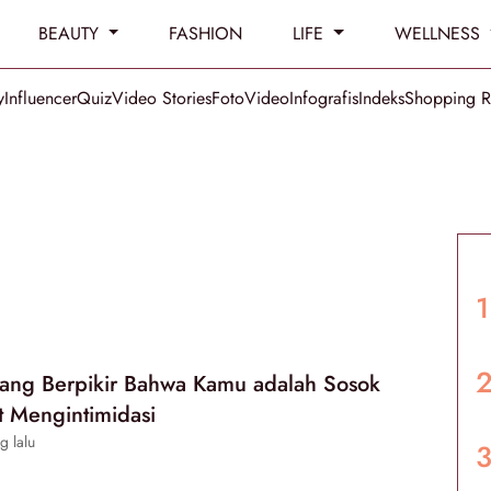
BEAUTY
FASHION
LIFE
WELLNESS
y
Influencer
Quiz
Video Stories
Foto
Video
Infografis
Indeks
Shopping 
ang Berpikir Bahwa Kamu adalah Sosok
t Mengintimidasi
g lalu