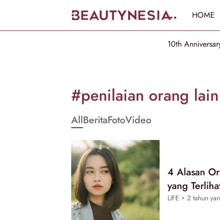
HOME
10th Anniversar
Informasi
[GET_DATA_TITLE]
#penilaian orang lain
-
All
Berita
Foto
Video
Beautynesia
4 Alasan Or
yang Terliha
LIFE
2 tahun yan