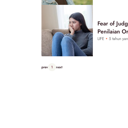
Fear of Jud
Penilaian O
LIFE
5 tahun yan
prev
1
next