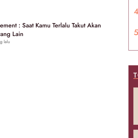
gement : Saat Kamu Terlalu Takut Akan
rang Lain
g lalu
T