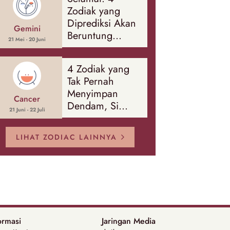
Banyak Hal
Zodiak yang
Diprediksi Akan
Gemini
Beruntung
21 Mei - 20 Juni
Sepanjang
Agustus 2026
4 Zodiak yang
Tak Pernah
Menyimpan
Cancer
Dendam, Si
21 Juni - 22 Juli
Paling Mudah
Memaafkan!
LIHAT ZODIAC LAINNYA
ormasi
Jaringan Media