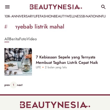
10th ANNIVERSARY
LIFE
FASHION
BEAUTY
WELLNESS
B-NATION
INFLU
Informasi
#penyebab listrik mahal
[GET_DATA_TITLE]
All
Berita
Foto
Video
-
Beautynesia
7 Kebiasaan Sepele yang Ternyata
Membuat Tagihan Listrik Cepat Naik
LIFE
2 bulan yang lalu
prev
1
next