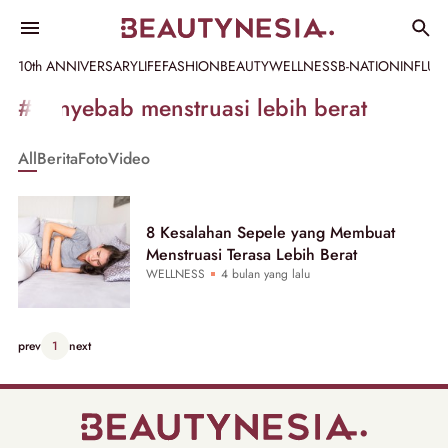
10th ANNIVERSARY
LIFE
FASHION
BEAUTY
WELLNESS
B-NATION
INFLU
Informasi
#penyebab menstruasi lebih berat
[GET_DATA_TITLE]
All
Berita
Foto
Video
-
Beautynesia
8 Kesalahan Sepele yang Membuat
Menstruasi Terasa Lebih Berat
WELLNESS
4 bulan yang lalu
prev
1
next