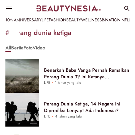
10th ANNIVERSARY
LIFE
FASHION
BEAUTY
WELLNESS
B-NATION
INFLU
Informasi
#perang dunia ketiga
[GET_DATA_TITLE]
All
Berita
Foto
Video
-
Beautynesia
Benarkah Baba Vanga Pernah Ramalkan
Perang Dunia 3? Ini Katanya...
LIFE
1 tahun yang lalu
Perang Dunia Ketiga, 14 Negara Ini
Diprediksi Lenyap! Ada Indonesia?
LIFE
4 tahun yang lalu