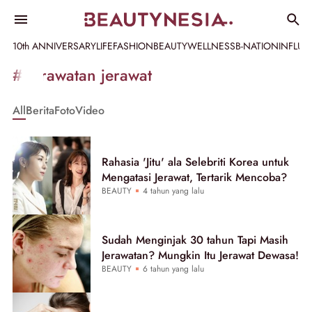
10th ANNIVERSARY
LIFE
FASHION
BEAUTY
WELLNESS
B-NATION
INFLU
Informasi
#perawatan jerawat
[GET_DATA_TITLE]
All
Berita
Foto
Video
-
Beautynesia
Rahasia 'Jitu' ala Selebriti Korea untuk
Mengatasi Jerawat, Tertarik Mencoba?
BEAUTY
4 tahun yang lalu
Sudah Menginjak 30 tahun Tapi Masih
Jerawatan? Mungkin Itu Jerawat Dewasa!
BEAUTY
6 tahun yang lalu