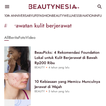
10th ANNIVERSARY
LIFE
FASHION
BEAUTY
WELLNESS
B-NATION
INFLU
Informasi
#perawatan kulit berjerawat
[GET_DATA_TITLE]
All
Berita
Foto
Video
-
Beautynesia
BeauPicks: 4 Rekomendasi Foundation
Lokal untuk Kulit Berjerawat di Bawah
Rp200 Ribu
BEAUTY
4 tahun yang lalu
10 Kebiasaan yang Memicu Munculnya
Jerawat di Wajah
BEAUTY
5 tahun yang lalu