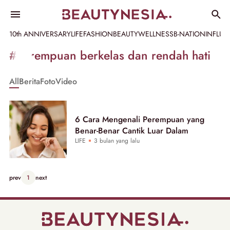
10th ANNIVERSARY
LIFE
FASHION
BEAUTY
WELLNESS
B-NATION
INFLU
Informasi
#perempuan berkelas dan rendah hati
[GET_DATA_TITLE]
All
Berita
Foto
Video
-
Beautynesia
6 Cara Mengenali Perempuan yang
Benar-Benar Cantik Luar Dalam
LIFE
3 bulan yang lalu
prev
1
next