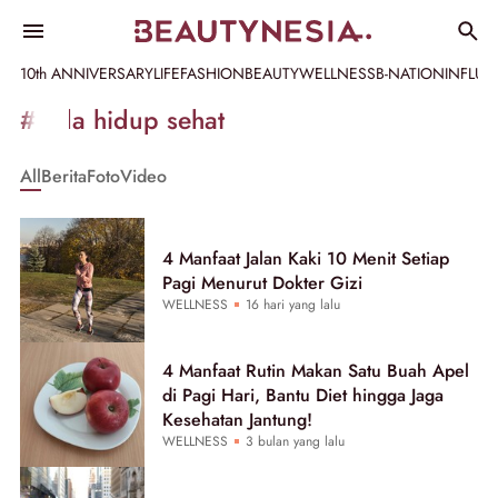
10th ANNIVERSARY
LIFE
FASHION
BEAUTY
WELLNESS
B-NATION
INFLU
Informasi
#pola hidup sehat
[GET_DATA_TITLE]
All
Berita
Foto
Video
-
Beautynesia
4 Manfaat Jalan Kaki 10 Menit Setiap
Pagi Menurut Dokter Gizi
WELLNESS
16 hari yang lalu
4 Manfaat Rutin Makan Satu Buah Apel
di Pagi Hari, Bantu Diet hingga Jaga
Kesehatan Jantung!
WELLNESS
3 bulan yang lalu