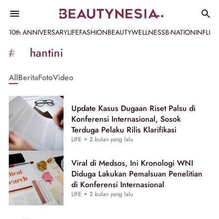
10th ANNIVERSARY
LIFE
FASHION
BEAUTY
WELLNESS
B-NATION
INFLU
Informasi
#prihantini
[GET_DATA_TITLE]
All
Berita
Foto
Video
-
Beautynesia
Update Kasus Dugaan Riset Palsu di
Konferensi Internasional, Sosok
Terduga Pelaku Rilis Klarifikasi
LIFE
2 bulan yang lalu
Viral di Medsos, Ini Kronologi WNI
Diduga Lakukan Pemalsuan Penelitian
di Konferensi Internasional
LIFE
2 bulan yang lalu