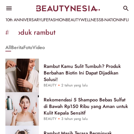
10th ANNIVERSARY
LIFE
FASHION
BEAUTY
WELLNESS
B-NATION
INFLU
Informasi
#produk rambut
[GET_DATA_TITLE]
All
Berita
Foto
Video
-
Beautynesia
Rambut Kamu Sulit Tumbuh? Produk
Berbahan Biotin Ini Dapat Dijadikan
Solusi!
BEAUTY
2 tahun yang lalu
Rekomendasi 5 Shampoo Bebas Sulfat
di Bawah Rp150 Ribu yang Aman untuk
Kulit Kepala Sensitif
BEAUTY
3 tahun yang lalu
Rambut Masih Terasa Berminyak