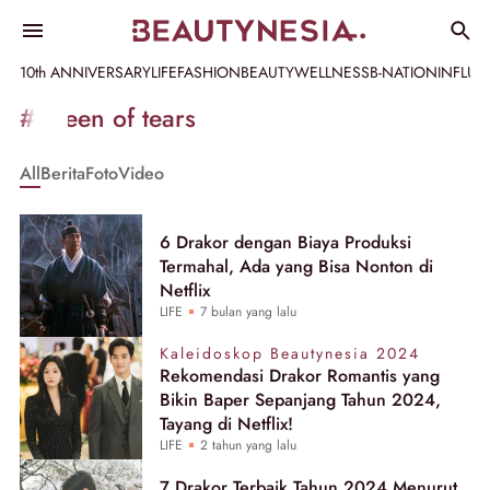
10th ANNIVERSARY
LIFE
FASHION
BEAUTY
WELLNESS
B-NATION
INFLU
Informasi
#queen of tears
[GET_DATA_TITLE]
All
Berita
Foto
Video
-
Beautynesia
6 Drakor dengan Biaya Produksi
Termahal, Ada yang Bisa Nonton di
Netflix
LIFE
7 bulan yang lalu
Kaleidoskop Beautynesia 2024
Rekomendasi Drakor Romantis yang
Bikin Baper Sepanjang Tahun 2024,
Tayang di Netflix!
LIFE
2 tahun yang lalu
7 Drakor Terbaik Tahun 2024 Menurut