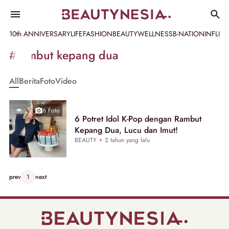
10th ANNIVERSARY
LIFE
FASHION
BEAUTY
WELLNESS
B-NATION
INFLU
Informasi
#rambut kepang dua
[GET_DATA_TITLE]
All
Berita
Foto
Video
-
Beautynesia
6 Foto
6 Potret Idol K-Pop dengan Rambut
Kepang Dua, Lucu dan Imut!
BEAUTY
2 tahun yang lalu
prev
1
next