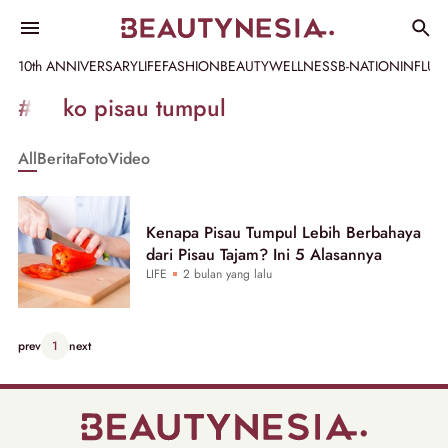
10th ANNIVERSARY
LIFE
FASHION
BEAUTY
WELLNESS
B-NATION
INFLU
Informasi
#risiko pisau tumpul
[GET_DATA_TITLE]
All
Berita
Foto
Video
-
Beautynesia
Kenapa Pisau Tumpul Lebih Berbahaya
dari Pisau Tajam? Ini 5 Alasannya
LIFE
2 bulan yang lalu
prev
1
next