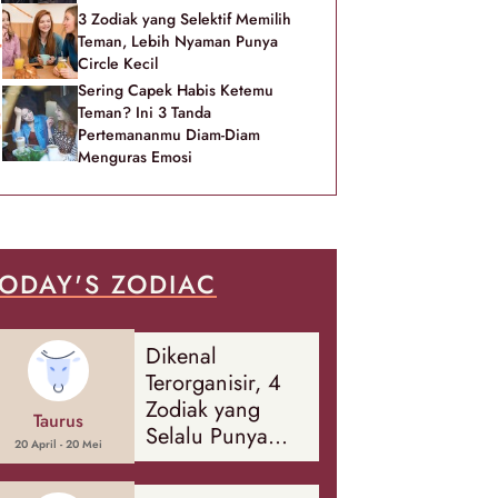
3 Zodiak yang Selektif Memilih
Teman, Lebih Nyaman Punya
Circle Kecil
Sering Capek Habis Ketemu
Teman? Ini 3 Tanda
Pertemananmu Diam-Diam
Menguras Emosi
ODAY'S ZODIAC
Dikenal
Terorganisir, 4
Zodiak yang
Taurus
Selalu Punya
20 April - 20 Mei
Rencana
Cadangan Soal