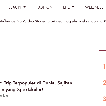
BEAUTY
FASHION
LIFE
WELLNESS
y
Influencer
Quiz
Video Stories
Foto
Video
Infografis
Indeks
Shopping 
d Trip Terpopuler di Dunia, Sajikan
n yang Spektakuler!
g lalu