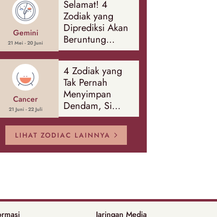
Selamat! 4
Banyak Hal
Zodiak yang
Diprediksi Akan
Gemini
Beruntung
21 Mei - 20 Juni
Sepanjang
Agustus 2026
4 Zodiak yang
Tak Pernah
Menyimpan
Cancer
Dendam, Si
21 Juni - 22 Juli
Paling Mudah
Memaafkan!
LIHAT ZODIAC LAINNYA
ormasi
Jaringan Media