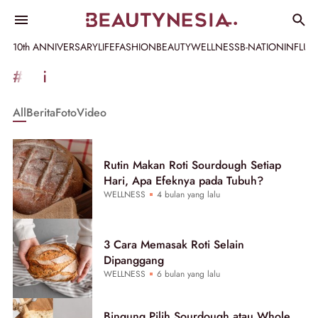
10th ANNIVERSARY
LIFE
FASHION
BEAUTY
WELLNESS
B-NATION
INFLU
Informasi
#roti
[GET_DATA_TITLE]
All
Berita
Foto
Video
-
Beautynesia
Rutin Makan Roti Sourdough Setiap
Hari, Apa Efeknya pada Tubuh?
WELLNESS
4 bulan yang lalu
3 Cara Memasak Roti Selain
Dipanggang
WELLNESS
6 bulan yang lalu
Bingung Pilih Sourdough atau Whole