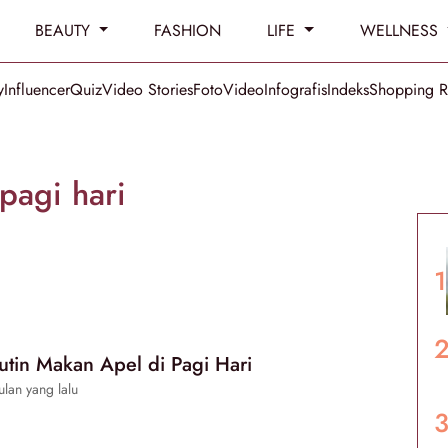
BEAUTY
FASHION
LIFE
WELLNESS
y
Influencer
Quiz
Video Stories
Foto
Video
Infografis
Indeks
Shopping 
pagi hari
utin Makan Apel di Pagi Hari
lan yang lalu