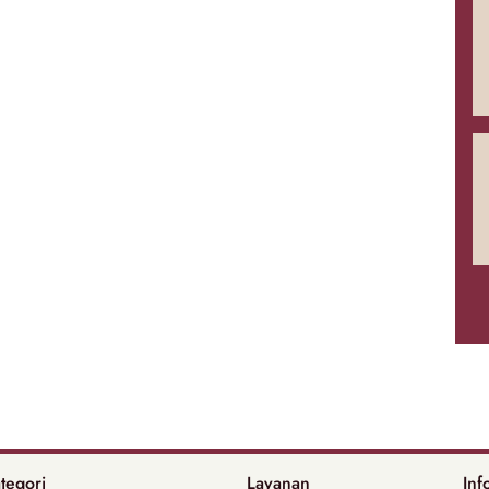
tegori
Layanan
Inf