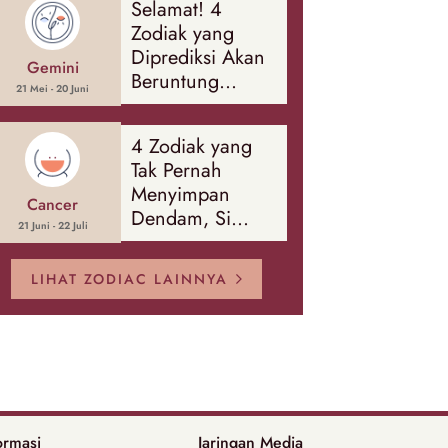
Selamat! 4
Banyak Hal
Zodiak yang
Diprediksi Akan
Gemini
Beruntung
21 Mei - 20 Juni
Sepanjang
Agustus 2026
4 Zodiak yang
Tak Pernah
Menyimpan
Cancer
Dendam, Si
21 Juni - 22 Juli
Paling Mudah
Memaafkan!
LIHAT ZODIAC LAINNYA
ormasi
Jaringan Media