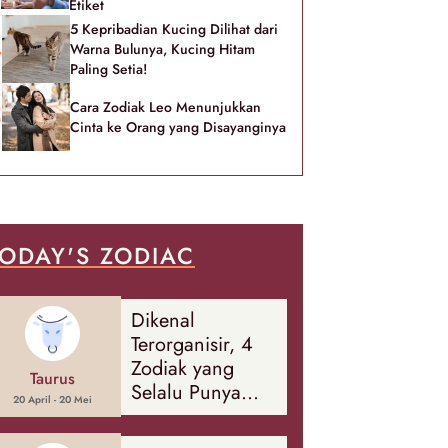
Etiket
5 Kepribadian Kucing Dilihat dari
Warna Bulunya, Kucing Hitam
Paling Setia!
Cara Zodiak Leo Menunjukkan
Cinta ke Orang yang Disayanginya
ODAY'S ZODIAC
Dikenal
Terorganisir, 4
Zodiak yang
Taurus
Selalu Punya
20 April - 20 Mei
Rencana
Cadangan Soal