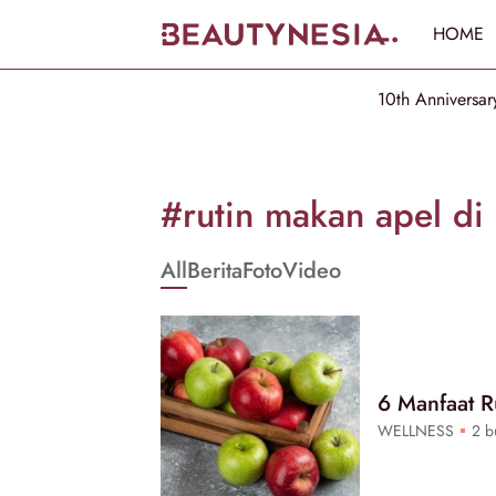
HOME
10th Anniversar
Informasi
[GET_DATA_TITLE]
#rutin makan apel di 
-
All
Berita
Foto
Video
Beautynesia
6 Manfaat R
WELLNESS
2 bu