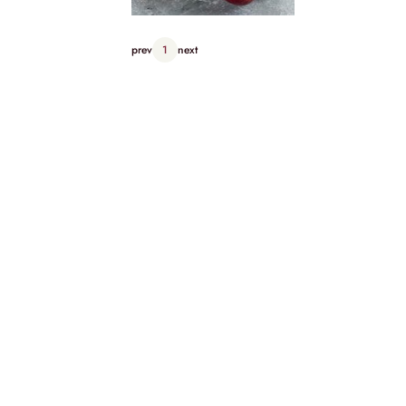
prev
1
next