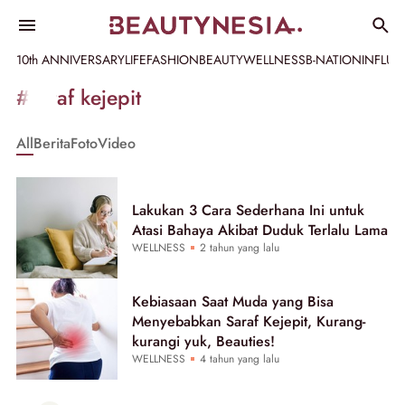
10th ANNIVERSARY
LIFE
FASHION
BEAUTY
WELLNESS
B-NATION
INFLU
Informasi
#saraf kejepit
[GET_DATA_TITLE]
All
Berita
Foto
Video
-
Beautynesia
Lakukan 3 Cara Sederhana Ini untuk
Atasi Bahaya Akibat Duduk Terlalu Lama
WELLNESS
2 tahun yang lalu
Kebiasaan Saat Muda yang Bisa
Menyebabkan Saraf Kejepit, Kurang-
kurangi yuk, Beauties!
WELLNESS
4 tahun yang lalu