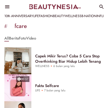
10th ANNIVERSARY
LIFE
FASHION
BEAUTY
WELLNESS
B-NATION
INFLU
Informasi
#selfcare
[GET_DATA_TITLE]
All
Berita
Foto
Video
-
Beautynesia
Capek Mikir Terus? Coba 5 Cara Stop
Overthinking Biar Hidup Lebih Tenang
WELLNESS
6 bulan yang lalu
00:57
Fakta Selfcare
LIFE
7 bulan yang lalu