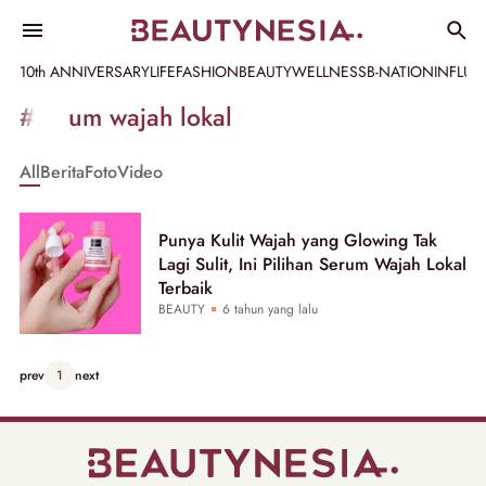
10th ANNIVERSARY
LIFE
FASHION
BEAUTY
WELLNESS
B-NATION
INFLU
Informasi
#serum wajah lokal
[GET_DATA_TITLE]
All
Berita
Foto
Video
-
Beautynesia
Punya Kulit Wajah yang Glowing Tak
Lagi Sulit, Ini Pilihan Serum Wajah Lokal
Terbaik
BEAUTY
6 tahun yang lalu
prev
1
next