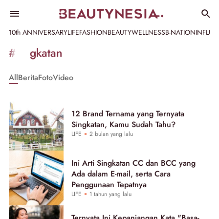
10th ANNIVERSARY
LIFE
FASHION
BEAUTY
WELLNESS
B-NATION
INFLU
Informasi
#singkatan
[GET_DATA_TITLE]
All
Berita
Foto
Video
-
Beautynesia
12 Brand Ternama yang Ternyata
Singkatan, Kamu Sudah Tahu?
LIFE
2 bulan yang lalu
Ini Arti Singkatan CC dan BCC yang
Ada dalam E-mail, serta Cara
Penggunaan Tepatnya
LIFE
1 tahun yang lalu
Ternyata Ini Kepanjangan Kata "Basa-