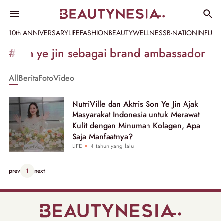
10th ANNIVERSARY
LIFE
FASHION
BEAUTY
WELLNESS
B-NATION
INFLU
Informasi
#son ye jin sebagai brand ambassador
[GET_DATA_TITLE]
All
Berita
Foto
Video
-
Beautynesia
NutriVille dan Aktris Son Ye Jin Ajak
Masyarakat Indonesia untuk Merawat
Kulit dengan Minuman Kolagen, Apa
Saja Manfaatnya?
LIFE
4 tahun yang lalu
prev
1
next