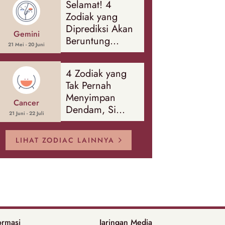
Selamat! 4
Banyak Hal
Zodiak yang
Diprediksi Akan
Gemini
Beruntung
21 Mei - 20 Juni
Sepanjang
Agustus 2026
4 Zodiak yang
Tak Pernah
Menyimpan
Cancer
Dendam, Si
21 Juni - 22 Juli
Paling Mudah
Memaafkan!
LIHAT ZODIAC LAINNYA
ormasi
Jaringan Media