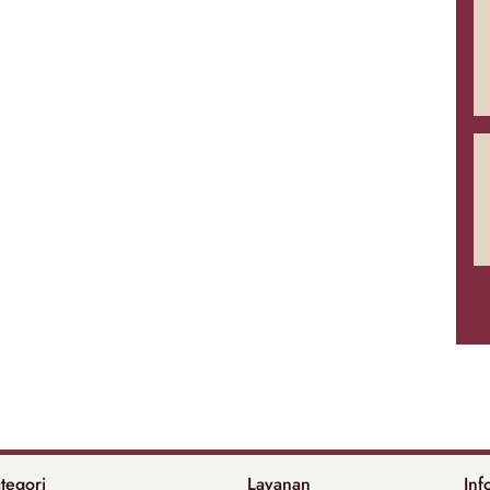
tegori
Layanan
Inf