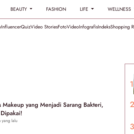
BEAUTY
FASHION
LIFE
WELLNESS
y
Influencer
Quiz
Video Stories
Foto
Video
Infografis
Indeks
Shopping 
s Makeup yang Menjadi Sarang Bakteri,
 Dipakai!
 yang lalu