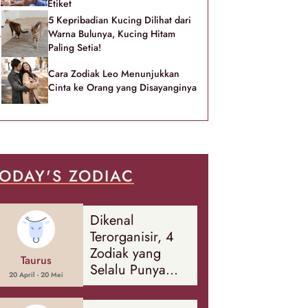
Etiket
5 Kepribadian Kucing Dilihat dari
Warna Bulunya, Kucing Hitam
Paling Setia!
Cara Zodiak Leo Menunjukkan
Cinta ke Orang yang Disayanginya
ODAY'S ZODIAC
Dikenal
Terorganisir, 4
Zodiak yang
Taurus
Selalu Punya
20 April - 20 Mei
Rencana
Cadangan Soal