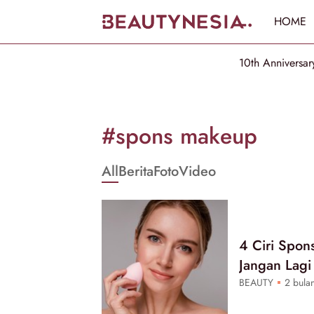
HOME
10th Anniversar
Informasi
[GET_DATA_TITLE]
#spons makeup
-
All
Berita
Foto
Video
Beautynesia
4 Ciri Spon
Jangan Lagi
BEAUTY
2 bulan