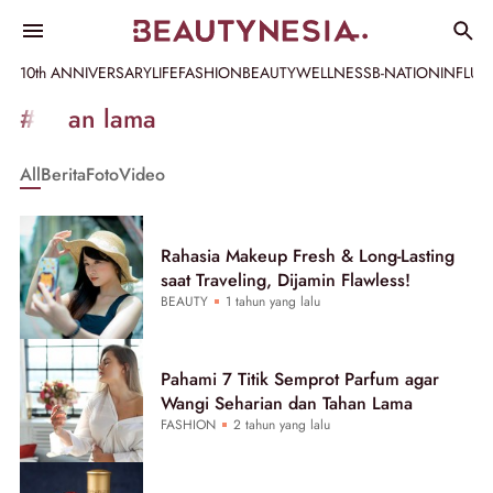
10th ANNIVERSARY
LIFE
FASHION
BEAUTY
WELLNESS
B-NATION
INFLU
Informasi
#tahan lama
[GET_DATA_TITLE]
All
Berita
Foto
Video
-
Beautynesia
Rahasia Makeup Fresh & Long-Lasting
saat Traveling, Dijamin Flawless!
BEAUTY
1 tahun yang lalu
Pahami 7 Titik Semprot Parfum agar
Wangi Seharian dan Tahan Lama
FASHION
2 tahun yang lalu