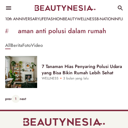
10th ANNIVERSARY
LIFE
FASHION
BEAUTY
WELLNESS
B-NATION
INFLU
Informasi
#tanaman anti polusi dalam rumah
[GET_DATA_TITLE]
All
Berita
Foto
Video
-
Beautynesia
7 Tanaman Hias Penyaring Polusi Udara
yang Bisa Bikin Rumah Lebih Sehat
WELLNESS
3 bulan yang lalu
prev
1
next