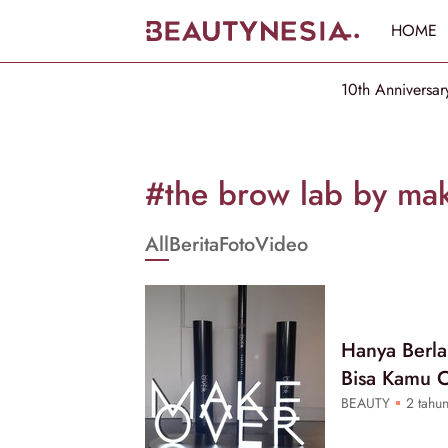
HOME
10th Anniversar
Informasi
[GET_DATA_TITLE]
#the brow lab by ma
-
All
Berita
Foto
Video
Beautynesia
Hanya Berla
Bisa Kamu 
BEAUTY
2 tahun