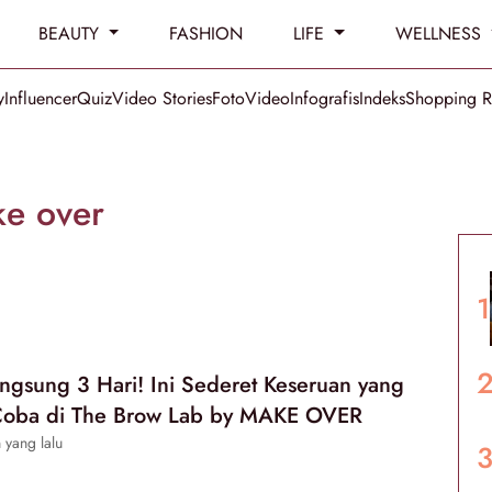
BEAUTY
FASHION
LIFE
WELLNESS
y
Influencer
Quiz
Video Stories
Foto
Video
Infografis
Indeks
Shopping 
ke over
ngsung 3 Hari! Ini Sederet Keseruan yang
Coba di The Brow Lab by MAKE OVER
 yang lalu