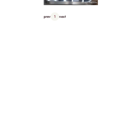
prev
1
next