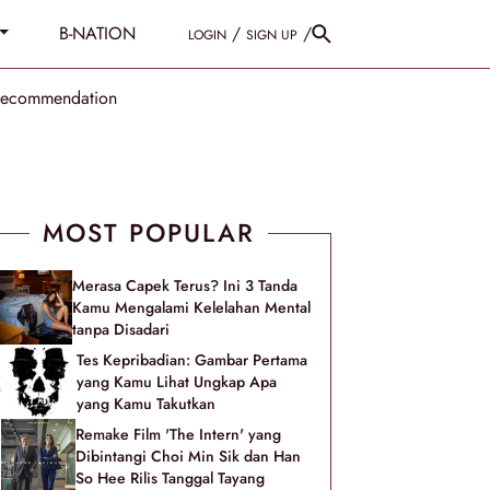
B-NATION
/
/
LOGIN
SIGN UP
Recommendation
MOST POPULAR
Merasa Capek Terus? Ini 3 Tanda
Kamu Mengalami Kelelahan Mental
tanpa Disadari
Tes Kepribadian: Gambar Pertama
yang Kamu Lihat Ungkap Apa
yang Kamu Takutkan
Remake Film 'The Intern' yang
Dibintangi Choi Min Sik dan Han
So Hee Rilis Tanggal Tayang