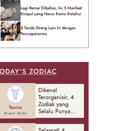
Lagi Ramai Dibahas, Ini 5 Manfaat
Kimpul yang Harus Kamu Ketahui
3 Tanda Orang Lain Iri dengan
Pencapaianmu
ODAY'S ZODIAC
Dikenal
Terorganisir, 4
Zodiak yang
Taurus
Selalu Punya
20 April - 20 Mei
Rencana
Cadangan Soal
Selamat! 4