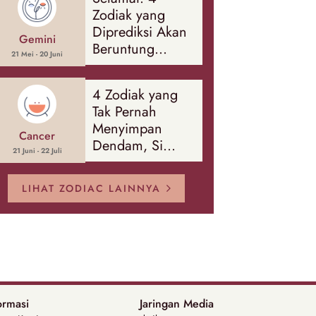
Banyak Hal
Zodiak yang
Diprediksi Akan
Gemini
Beruntung
21 Mei - 20 Juni
Sepanjang
Agustus 2026
4 Zodiak yang
Tak Pernah
Menyimpan
Cancer
Dendam, Si
21 Juni - 22 Juli
Paling Mudah
Memaafkan!
LIHAT ZODIAC LAINNYA
ormasi
Jaringan Media