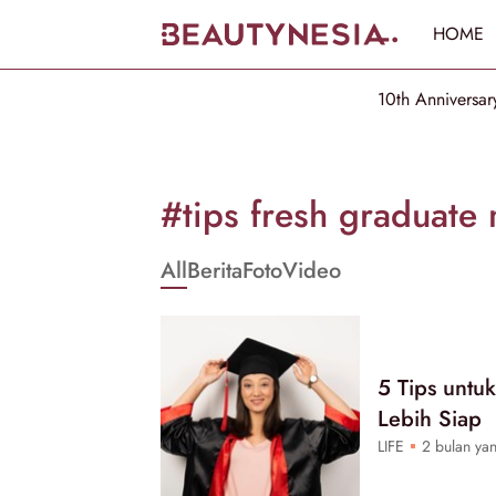
HOME
10th Anniversar
Informasi
[GET_DATA_TITLE]
#tips fresh graduate 
-
All
Berita
Foto
Video
Beautynesia
5 Tips untu
Lebih Siap
LIFE
2 bulan yan