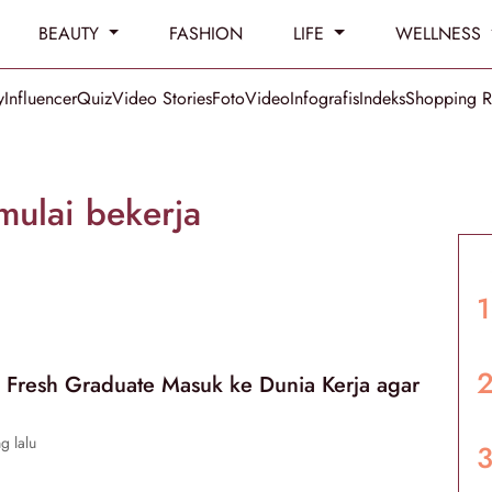
BEAUTY
FASHION
LIFE
WELLNESS
y
Influencer
Quiz
Video Stories
Foto
Video
Infografis
Indeks
Shopping 
mulai bekerja
k Fresh Graduate Masuk ke Dunia Kerja agar
g lalu