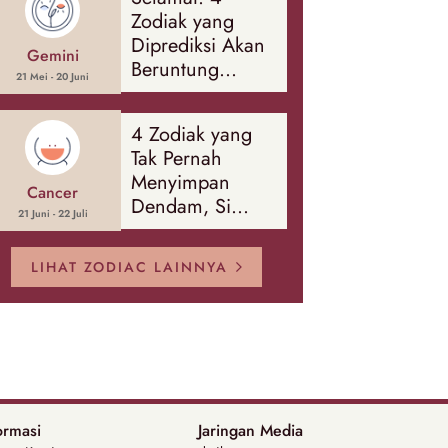
Banyak Hal
Zodiak yang
Diprediksi Akan
Gemini
Beruntung
21 Mei - 20 Juni
Sepanjang
Agustus 2026
4 Zodiak yang
Tak Pernah
Menyimpan
Cancer
Dendam, Si
21 Juni - 22 Juli
Paling Mudah
Memaafkan!
LIHAT ZODIAC LAINNYA
ormasi
Jaringan Media