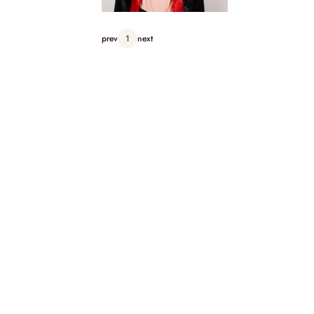
prev
1
next