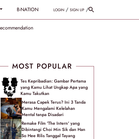
B-NATION
/
/
LOGIN
SIGN UP
Recommendation
MOST POPULAR
Tes Kepribadian: Gambar Pertama
yang Kamu Lihat Ungkap Apa yang
Kamu Takutkan
Merasa Capek Terus? Ini 3 Tanda
Kamu Mengalami Kelelahan
Mental tanpa Disadari
Remake Film 'The Intern' yang
Dibintangi Choi Min Sik dan Han
So Hee Rilis Tanggal Tayang