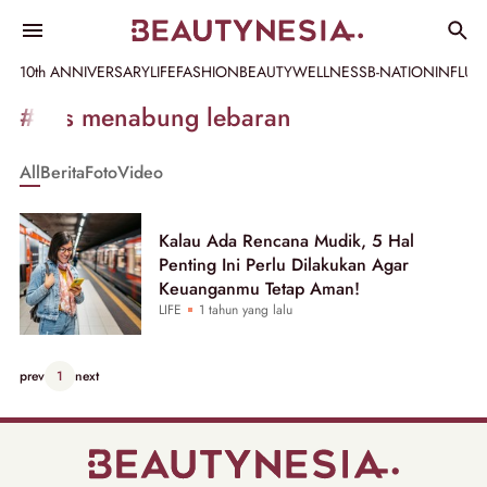
10th ANNIVERSARY
LIFE
FASHION
BEAUTY
WELLNESS
B-NATION
INFLU
Informasi
#tips menabung lebaran
[GET_DATA_TITLE]
All
Berita
Foto
Video
-
Beautynesia
Kalau Ada Rencana Mudik, 5 Hal
Penting Ini Perlu Dilakukan Agar
Keuanganmu Tetap Aman!
LIFE
1 tahun yang lalu
prev
1
next