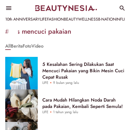
10th ANNIVERSARY
LIFE
FASHION
BEAUTY
WELLNESS
B-NATION
INFLU
Informasi
#tips mencuci pakaian
[GET_DATA_TITLE]
All
Berita
Foto
Video
-
Beautynesia
5 Kesalahan Sering Dilakukan Saat
Mencuci Pakaian yang Bikin Mesin Cuci
Cepat Rusak
LIFE
9 bulan yang lalu
Cara Mudah Hilangkan Noda Darah
pada Pakaian, Kembali Seperti Semula!
LIFE
1 tahun yang lalu